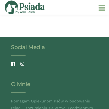
Social Media
O Mnie
Pomagam Opiekunom Psów w budowaniu
relacji i rozumieniu się w życiu codziennym.