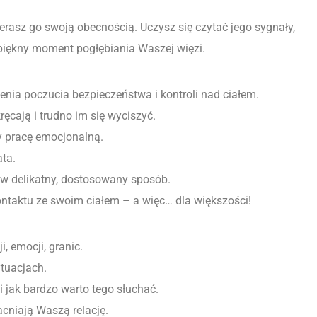
erasz go swoją obecnością. Uczysz się czytać jego sygnały,
 piękny moment pogłębiania Waszej więzi.
enia poczucia bezpieczeństwa i kontroli nad ciałem.
ęcają i trudno im się wyciszyć.
y pracę emocjonalną.
ata.
y w delikatny, dostosowany sposób.
ontaktu ze swoim ciałem – a więc… dla większości!
, emocji, granic.
tuacjach.
i jak bardzo warto tego słuchać.
cniają Waszą relację.