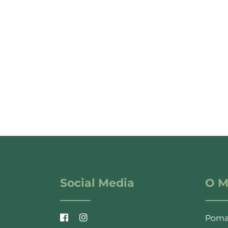
Subscribe to our ne
We send e-mails once a month, we nev
Błąd:
Brak formularza kontak
Social Media
O M
Poma