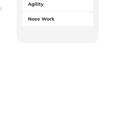
Agility
i
Nose Work
.