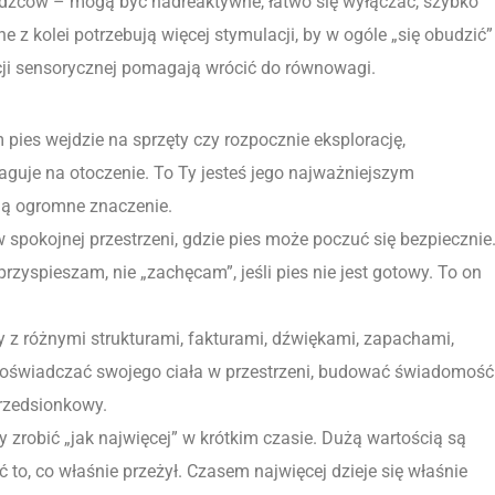
odźców – mogą być nadreaktywne, łatwo się wyłączać, szybko
e z kolei potrzebują więcej stymulacji, by w ogóle „się obudzić” 
acji sensorycznej pomagają wrócić do równowagi.
pies wejdzie na sprzęty czy rozpocznie eksplorację,
reaguje na otoczenie. To Ty jesteś jego najważniejszym
ją ogromne znaczenie.
spokojnej przestrzeni, gdzie pies może poczuć się bezpiecznie
zyspieszam, nie „zachęcam”, jeśli pies nie jest gotowy. To on
 z różnymi strukturami, fakturami, dźwiękami, zapachami,
doświadczać swojego ciała w przestrzeni, budować świadomość
rzedsionkowy.
by zrobić „jak najwięcej” w krótkim czasie. Dużą wartością są
to, co właśnie przeżył. Czasem najwięcej dzieje się właśnie