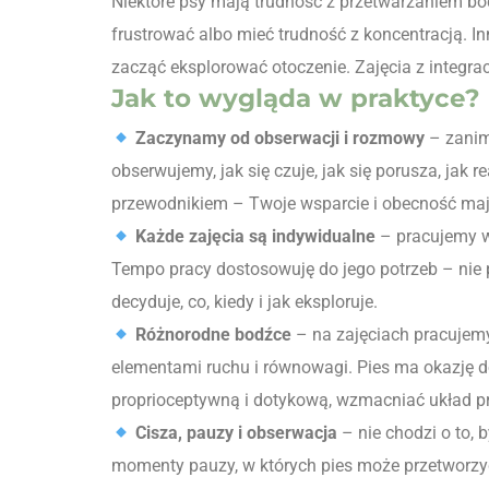
Niektóre psy mają trudność z przetwarzaniem b
frustrować albo mieć trudność z koncentracją. Inn
zacząć eksplorować otoczenie. Zajęcia z integr
Jak to wygląda w praktyce?
Zaczynamy od obserwacji i rozmowy
– zanim 
obserwujemy, jak się czuje, jak się porusza, jak 
przewodnikiem – Twoje wsparcie i obecność ma
Każde zajęcia są indywidualne
– pracujemy w 
Tempo pracy dostosowuję do jego potrzeb – nie pr
decyduje, co, kiedy i jak eksploruje.
Różnorodne bodźce
– na zajęciach pracujemy
elementami ruchu i równowagi. Pies ma okazję 
proprioceptywną i dotykową, wzmacniać układ p
Cisza, pauzy i obserwacja
– nie chodzi o to, 
momenty pauzy, w których pies może przetworzyć 