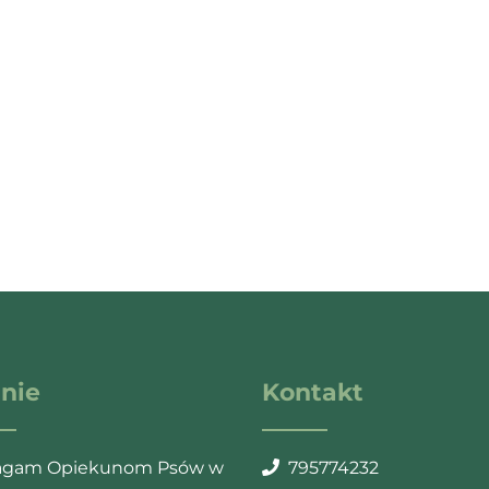
wsletter
er send Spam!
towego.
nie
Kontakt
gam Opiekunom Psów w
795774232