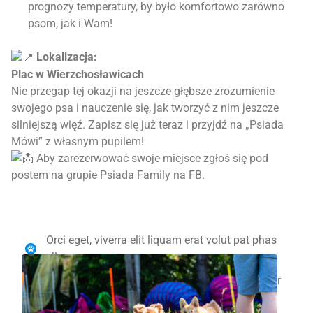
prognozy temperatury, by było komfortowo zarówno
psom, jak i Wam!
Lokalizacja:
Plac w Wierzchosławicach
Nie przegap tej okazji na jeszcze głębsze zrozumienie
swojego psa i nauczenie się, jak tworzyć z nim jeszcze
silniejszą więź. Zapisz się już teraz i przyjdź na „Psiada
Mówi” z własnym pupilem!
Aby zarezerwować swoje miejsce zgłoś się pod
postem na grupie Psiada Family na FB.
Orci eget, viverra elit liquam erat volut pat phas
ellus ac
Ipuset phas ellus ac sodales Lorem ipsum dolor
Phas ell lorem