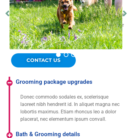
Aliquam erat volut pat phas ellu
Ipuset phas ellus ac sodales Lorem ipsum dolor
Ipuset phas ellus ac sodales Lorem ipsum dolor
Phas ell lorem
Aliquam erat volut pat phas ellu
CONTACT US
Grooming package upgrades
Donec commodo sodales ex, scelerisque
laoreet nibh hendrerit id. In aliquet magna nec
lobortis maximus. Etiam rhoncus leo a dolor
placerat, nec elementum ipsum convall.
Bath & Grooming details